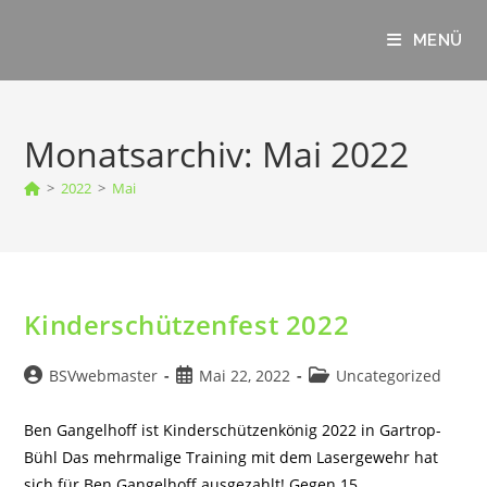
Zum
Inhalt
MENÜ
springen
Monatsarchiv: Mai 2022
>
2022
>
Mai
Kinderschützenfest 2022
Beitrags-
Beitrag
Beitrags-
BSVwebmaster
Mai 22, 2022
Uncategorized
Autor:
veröffentlicht:
Kategorie:
Ben Gangelhoff ist Kinderschützenkönig 2022 in Gartrop-
Bühl Das mehrmalige Training mit dem Lasergewehr hat
sich für Ben Gangelhoff ausgezahlt! Gegen 15