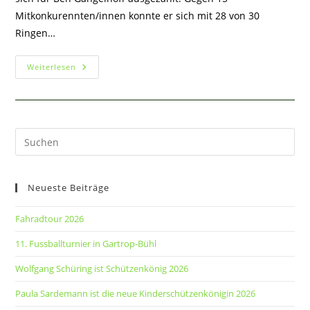
Mitkonkurennten/innen konnte er sich mit 28 von 30
Ringen…
Kinderschützenfest
Weiterlesen
2022
Pre
Es
to
Neueste Beiträge
clo
the
Fahradtour 2026
sea
pan
11. Fussballturnier in Gartrop-Bühl
Wolfgang Schüring ist Schützenkönig 2026
Paula Sardemann ist die neue Kinderschützenkönigin 2026