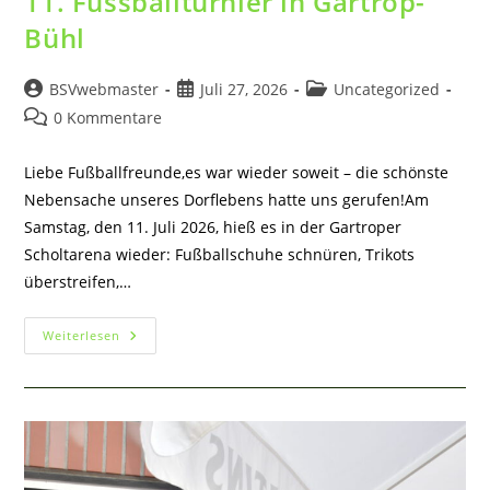
11. Fussballturnier in Gartrop-
Bühl
Beitrags-
Beitrag
Beitrags-
BSVwebmaster
Juli 27, 2026
Uncategorized
Autor:
veröffentlicht:
Kategorie:
Beitrags-
0 Kommentare
Kommentare:
Liebe Fußballfreunde,es war wieder soweit – die schönste
Nebensache unseres Dorflebens hatte uns gerufen!Am
Samstag, den 11. Juli 2026, hieß es in der Gartroper
Scholtarena wieder: Fußballschuhe schnüren, Trikots
überstreifen,…
11.
Weiterlesen
Fussballturnier
In
Gartrop-
Bühl