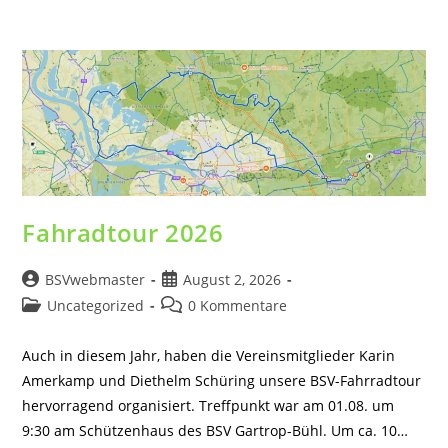
Zum
Inhalt
springen
Fahradtour 2026
Beitrags-
Beitrag
BSVwebmaster
August 2, 2026
Autor:
veröffentlicht:
Beitrags-
Beitrags-
Uncategorized
0 Kommentare
Kategorie:
Kommentare:
Auch in diesem Jahr, haben die Vereinsmitglieder Karin
Amerkamp und Diethelm Schüring unsere BSV-Fahrradtour
hervorragend organisiert. Treffpunkt war am 01.08. um
9:30 am Schützenhaus des BSV Gartrop-Bühl. Um ca. 10…