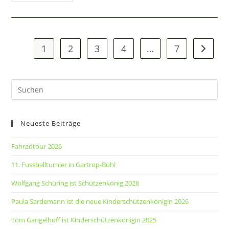
Schüring
Ist
Schützenkönig
2026
1
2
3
4
…
7
Zur näc
Pre
Es
to
Neueste Beiträge
clo
the
Fahradtour 2026
sea
pan
11. Fussballturnier in Gartrop-Bühl
Wolfgang Schüring ist Schützenkönig 2026
Paula Sardemann ist die neue Kinderschützenkönigin 2026
Tom Gangelhoff ist Kinderschützenkönigin 2025