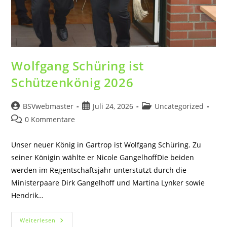
Wolfgang Schüring ist
Schützenkönig 2026
Beitrags-
Beitrag
Beitrags-
BSVwebmaster
Juli 24, 2026
Uncategorized
Autor:
veröffentlicht:
Kategorie:
Beitrags-
0 Kommentare
Kommentare:
Unser neuer König in Gartrop ist Wolfgang Schüring. Zu
seiner Königin wählte er Nicole GangelhoffDie beiden
werden im Regentschaftsjahr unterstützt durch die
Ministerpaare Dirk Gangelhoff und Martina Lynker sowie
Hendrik…
Wolfgang
Weiterlesen